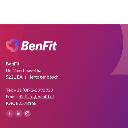
BenFit
De Meerheuvel 6a
5221 EA 's Hertogenbosch
Tel:
+31 (0)73-6990939
Email:
dietiste@benfit.nl
KvK: 82578168
Vind ons op:
Facebook
Linkedin
Instagram
page
page
page