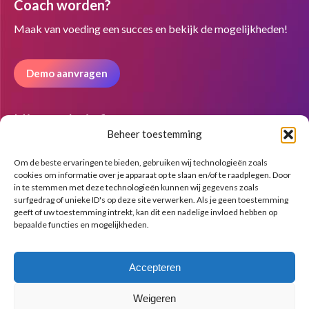
Coach worden?
opens
opens
opens
in
in
in
Maak van voeding een succes en bekijk de mogelijkheden!
new
new
new
window
window
window
Demo aanvragen
Nieuwsbrief
Beheer toestemming
Om de beste ervaringen te bieden, gebruiken wij technologieën zoals
cookies om informatie over je apparaat op te slaan en/of te raadplegen. Door
in te stemmen met deze technologieën kunnen wij gegevens zoals
surfgedrag of unieke ID's op deze site verwerken. Als je geen toestemming
geeft of uw toestemming intrekt, kan dit een nadelige invloed hebben op
bepaalde functies en mogelijkheden.
Accepteren
Weigeren
© Copyright BenFit |
Site by LL