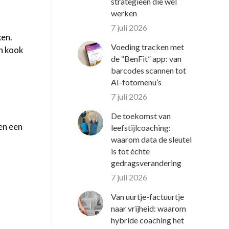
strategieën die wél
werken
7 juli 2026
ken.
Voeding tracken met
en kook
de “BenFit” app: van
barcodes scannen tot
AI-fotomenu’s
7 juli 2026
De toekomst van
en een
leefstijlcoaching:
waarom data de sleutel
is tot échte
gedragsverandering
7 juli 2026
Van uurtje-factuurtje
naar vrijheid: waarom
hybride coaching het