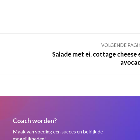
VOLGENDE PAGI
Salade met ei, cottage cheese 
Volgende
avoca
pagina
Coach worden?
Maak van voeding een succes en bekijk de
mogelijkheden!