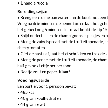
• 1 handje rucola
Bereidingswijze
• Breng een ruime pan water aan de kook met een bo
Voeg na drie minuten de penne toe en laat het geh
het geheel nog 6 minuten. In totaal kookt de kip 1
• Snijd ondertussen de champignons in plakjes en b
• Meng de zuivelspread met de truffeltapenade, s
cherrytomaten.
• Giet de pasta af, laat het ei schrikken en trek de 
• Meng de penne met de truffeltapenade, de champ
half gekookt eitje per persoon.
• Beetje zout en peper. Klaar!
Voedingswaarde
Een portie voor 1 persoon bevat:
• 485 kcal
• 40 gram koolhydraten
• 44 gram eiwit