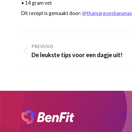
• 14 gram vet
Dit recept is gemaakt door:
@thamargoesbananas
Post
navigation
PREVIOUS
Previous
De leukste tips voor een dagje uit!
post: