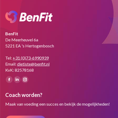
BenFit
De Meerheuvel 6a
5221 EA 's Hertogenbosch
Tel:
+31 (0)73-6990939
Email:
dietiste@benfit.nl
KvK: 82578168
Vind ons op:
Facebook
Linkedin
Instagram
page
page
page
Coach worden?
opens
opens
opens
in
in
in
Maak van voeding een succes en bekijk de mogelijkheden!
new
new
new
window
window
window