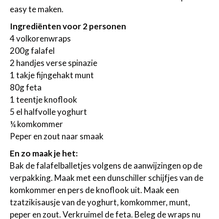
easy te maken.
Ingrediënten voor 2 personen
4 volkorenwraps
200g falafel
2 handjes verse spinazie
1 takje fijngehakt munt
80g feta
1 teentje knoflook
5 el halfvolle yoghurt
¼ komkommer
Peper en zout naar smaak
En zo maak je het:
Bak de falafelballetjes volgens de aanwijzingen op de
verpakking. Maak met een dunschiller schijfjes van de
komkommer en pers de knoflook uit. Maak een
tzatzikisausje van de yoghurt, komkommer, munt,
peper en zout. Verkruimel de feta. Beleg de wraps nu