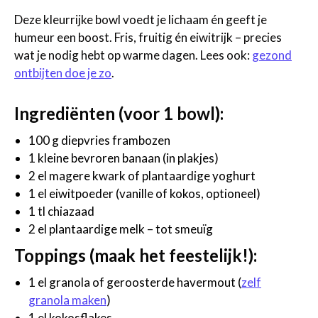
Deze kleurrijke bowl voedt je lichaam én geeft je
humeur een boost. Fris, fruitig én eiwitrijk – precies
wat je nodig hebt op warme dagen. Lees ook:
gezond
ontbijten doe je zo
.
Ingrediënten (voor 1 bowl):
100 g diepvries frambozen
1 kleine bevroren banaan (in plakjes)
2 el magere kwark of plantaardige yoghurt
1 el eiwitpoeder (vanille of kokos, optioneel)
1 tl chiazaad
2 el plantaardige melk – tot smeuïg
Toppings (maak het feestelijk!):
1 el granola of geroosterde havermout (
zelf
granola maken
)
1 el kokosflakes