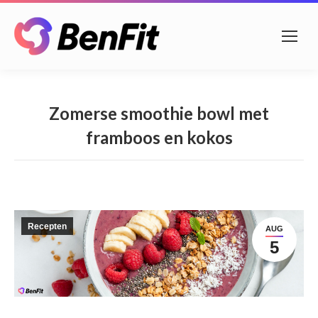
Zomerse smoothie bowl met
framboos en kokos
Recepten
AUG
5