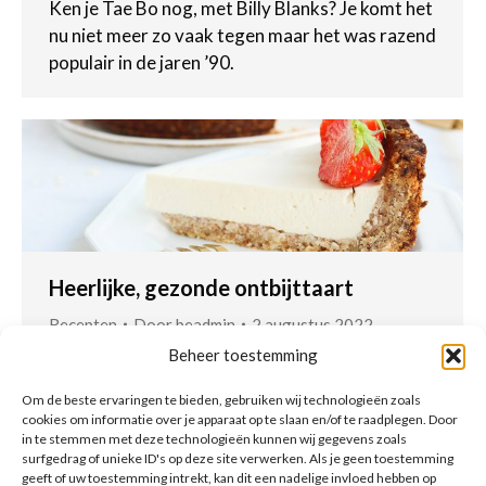
Ken je Tae Bo nog, met Billy Blanks? Je komt het
nu niet meer zo vaak tegen maar het was razend
populair in de jaren ’90.
Heerlijke, gezonde ontbijttaart
Recepten
Door
beadmin
2 augustus 2022
Beheer toestemming
Als je zin hebt in een tussendoortje, kies dan
eens voor deze lekkere én gezonde
Om de beste ervaringen te bieden, gebruiken wij technologieën zoals
kwarkbollen! Door de vezels en eiwitten zit je er
cookies om informatie over je apparaat op te slaan en/of te raadplegen. Door
in te stemmen met deze technologieën kunnen wij gegevens zoals
lang vol van en haal je met gemak de volgende
surfgedrag of unieke ID's op deze site verwerken. Als je geen toestemming
maaltijd.
geeft of uw toestemming intrekt, kan dit een nadelige invloed hebben op