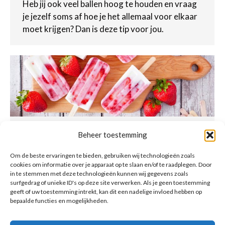
Heb jij ook veel ballen hoog te houden en vraag
je jezelf soms af hoe je het allemaal voor elkaar
moet krijgen? Dan is deze tip voor jou.
Aardbei yoghurt ijsjes
Beheer toestemming
Recepten
Door
beadmin
6 september 2022
Om de beste ervaringen te bieden, gebruiken wij technologieën zoals
cookies om informatie over je apparaat op te slaan en/of te raadplegen. Door
Deze ijsjes zonder toegevoegde suikers zijn
in te stemmen met deze technologieën kunnen wij gegevens zoals
heerlijk voor jong en oud, bevatten weinig
surfgedrag of unieke ID's op deze site verwerken. Als je geen toestemming
calorieën en zijn daarom ideaal als
geeft of uw toestemming intrekt, kan dit een nadelige invloed hebben op
bepaalde functies en mogelijkheden.
tussendoortje.