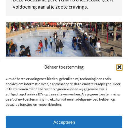
voldoening aan al je zoete cravings.
Schaatsen: de perfecte winter workout
Beheer toestemming
Beweeg
Door
beadmin
3 januari 2023
Om de beste ervaringen te bieden, gebruiken wij technologieën zoals
cookies om informatie over je apparaat op te slaan en/of te raadplegen. Door
Kun je ook zo genieten van het Nederlandse
in te stemmen met deze technologieën kunnen wij gegevens zoals
winterweer? Wij wel! En al helemaal als we
surfgedrag of unieke ID's op deze site verwerken. Als je geen toestemming
kunnen gaan schaatsen! Je verbrandt dan ook al
geeft of uw toestemming intrekt, kan dit een nadelige invloed hebben op
bepaalde functies en mogelijkheden.
snel 400 kcal per uur met een rondje schaatsen.
Accepteren