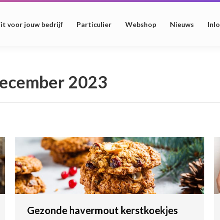
it voor jouw bedrijf
Particulier
Webshop
Nieuws
Inl
december 2023
Gezonde havermout kerstkoekjes