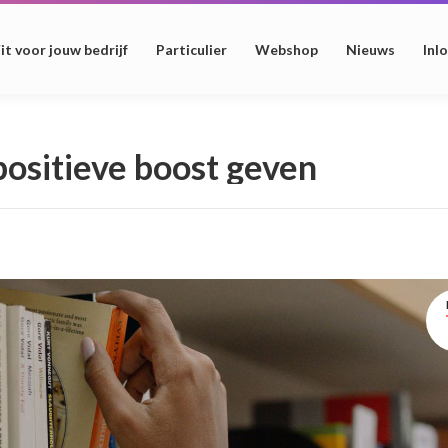
it voor jouw bedrijf
Particulier
Webshop
Nieuws
Inl
positieve boost geven