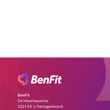
BenFit
De Meerheuvel 6a
5221 EA 's Hertogenbosch