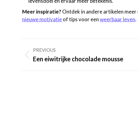
levensdoel en ervaar meer betekenis.
Meer inspiratie?
Ontdek in andere artikelen meer 
nieuwe motivatie
of tips voor een
weerbaar leven
.
Post
PREVIOUS
navigation
Previous
Een eiwitrijke chocolade mousse
post: