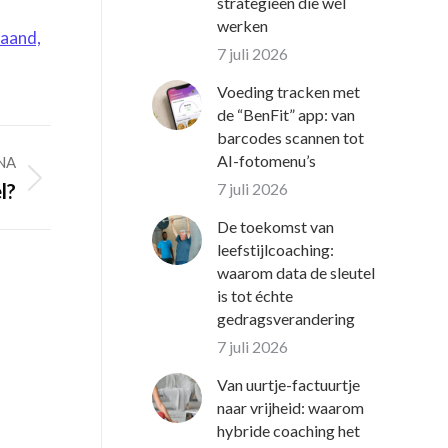
strategieën die wél
werken
aand,
7 juli 2026
Voeding tracken met
de “BenFit” app: van
barcodes scannen tot
AI-fotomenu’s
NA
7 juli 2026
l?
De toekomst van
leefstijlcoaching:
waarom data de sleutel
is tot échte
gedragsverandering
7 juli 2026
Van uurtje-factuurtje
naar vrijheid: waarom
hybride coaching het