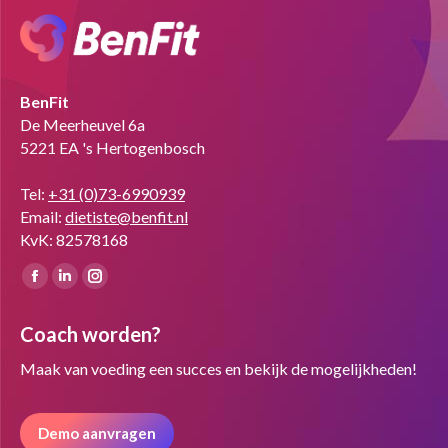
BenFit
De Meerheuvel 6a
5221 EA 's Hertogenbosch
Tel:
+31 (0)73-6990939
Email:
dietiste@benfit.nl
KvK: 82578168
Vind ons op:
Facebook
Linkedin
Instagram
page
page
page
Coach worden?
opens
opens
opens
in
in
in
Maak van voeding een succes en bekijk de mogelijkheden!
new
new
new
window
window
window
Demo aanvragen