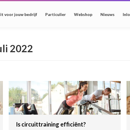
it voor jouw bedrijf
Particulier
Webshop
Nieuws
Inl
uli 2022
Is circuittraining efficiënt?