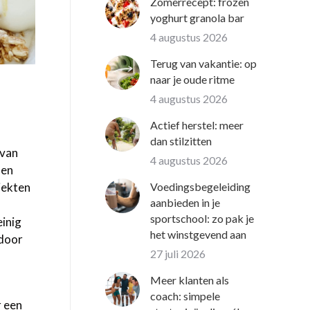
Zomerrecept: frozen
yoghurt granola bar
4 augustus 2026
Terug van vakantie: op
naar je oude ritme
4 augustus 2026
Actief herstel: meer
dan stilzitten
 van
4 augustus 2026
 en
Voedingsbegeleiding
iekten
aanbieden in je
sportschool: zo pak je
inig
het winstgevend aan
 door
27 juli 2026
Meer klanten als
coach: simpele
r een