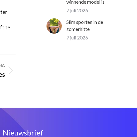
winnende model is
7 juli 2026
ater
Slim sporten in de
ft te
zomerhitte
7 juli 2026
NA
es
Nieuwsbrief