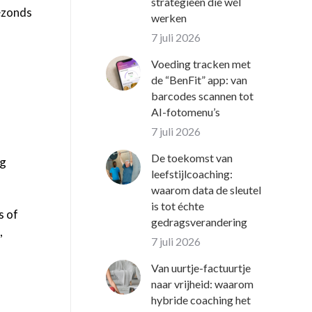
strategieën die wél
gezonds
werken
7 juli 2026
Voeding tracken met
de “BenFit” app: van
barcodes scannen tot
AI-fotomenu’s
7 juli 2026
De toekomst van
0g
leefstijlcoaching:
waarom data de sleutel
is tot échte
s of
gedragsverandering
,
7 juli 2026
Van uurtje-factuurtje
naar vrijheid: waarom
hybride coaching het