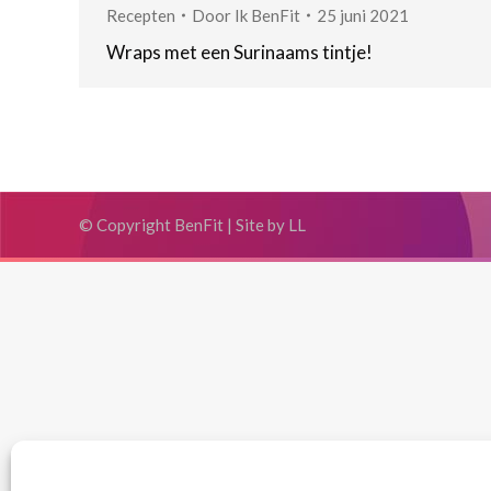
Recepten
Door
Ik BenFit
25 juni 2021
Wraps met een Surinaams tintje!
© Copyright BenFit |
Site by LL