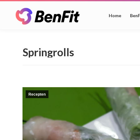
Home
BenF
Springrolls
Recepten