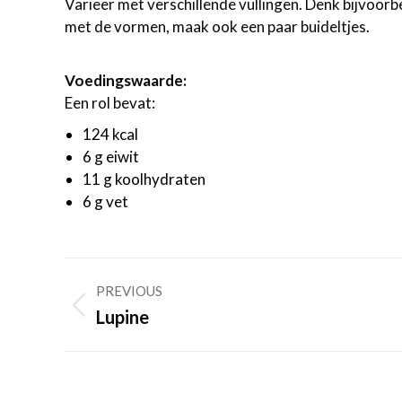
Varieer met verschillende vullingen. Denk bijvoorb
met de vormen, maak ook een paar buideltjes.
Voedingswaarde:
Een rol bevat:
124 kcal
6 g eiwit
11 g koolhydraten
6 g vet
Post
PREVIOUS
navigation
Previous
Lupine
post: