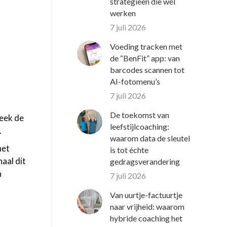
strategieën die wél
werken
7 juli 2026
Voeding tracken met
de “BenFit” app: van
barcodes scannen tot
AI-fotomenu’s
7 juli 2026
De toekomst van
eek de
leefstijlcoaching:
.
waarom data de sleutel
het
is tot échte
haal dit
gedragsverandering
n
7 juli 2026
Van uurtje-factuurtje
naar vrijheid: waarom
hybride coaching het