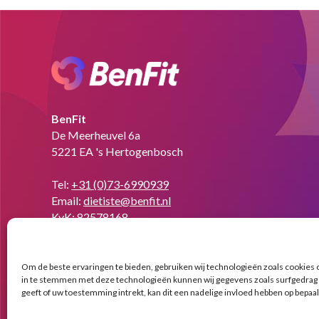
BenFit
De Meerheuvel 6a
5221 EA 's Hertogenbosch
Tel:
+31 (0)73-6990939
Email:
dietiste@benfit.nl
KvK: 82578168
Vind ons op:
Facebook
Linkedin
Instagram
Om de beste ervaringen te bieden, gebruiken wij technologieën zoals cookies o
page
page
page
in te stemmen met deze technologieën kunnen wij gegevens zoals surfgedrag o
opens
opens
opens
geeft of uw toestemming intrekt, kan dit een nadelige invloed hebben op bepaa
in
in
in
© Copyright BenFit |
Site by LL