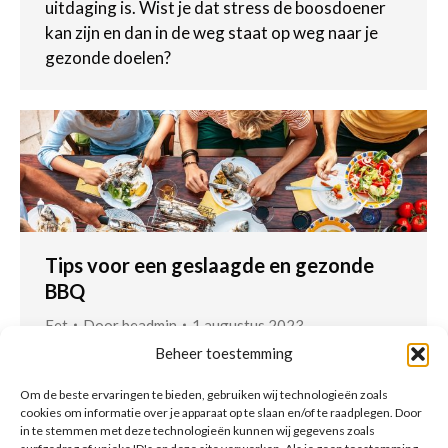
uitdaging is. Wist je dat stress de boosdoener
kan zijn en dan in de weg staat op weg naar je
gezonde doelen?
Tips voor een geslaagde en gezonde
BBQ
Eet
Door
beadmin
1 augustus 2023
Beheer toestemming
Het BBQ-seizoen is in volle gang en dat
betekent heerlijke geuren en smaken van gegrild
Om de beste ervaringen te bieden, gebruiken wij technologieën zoals
voedsel. Er gaat niets boven het geluid van
cookies om informatie over je apparaat op te slaan en/of te raadplegen. Door
in te stemmen met deze technologieën kunnen wij gegevens zoals
lachende vrienden en familie, en het genieten