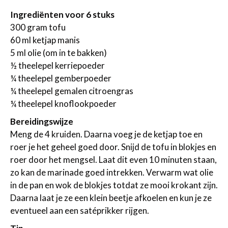
Ingrediënten voor 6 stuks
300 gram tofu
60 ml ketjap manis
5 ml olie (om in te bakken)
½ theelepel kerriepoeder
¼ theelepel gemberpoeder
¼ theelepel gemalen citroengras
¼ theelepel knoflookpoeder
Bereidingswijze
Meng de 4 kruiden. Daarna voeg je de ketjap toe en
roer je het geheel goed door. Snijd de tofu in blokjes en
roer door het mengsel. Laat dit even 10 minuten staan,
zo kan de marinade goed intrekken. Verwarm wat olie
in de pan en wok de blokjes totdat ze mooi krokant zijn.
Daarna laat je ze een klein beetje afkoelen en kun je ze
eventueel aan een satéprikker rijgen.