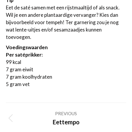
Tip
Eet de saté samen met een rijstmaaltijd of als snack.
Wil je een andere plantaardige vervanger? Kies dan
bijvoorbeeld voor tempeh! Ter garnering zou je nog
wat lente-uitjes en/of sesamzaadjes kunnen
toevoegen.
Voedingswaarden
Per satéprikker:
99 kcal
7 gram eiwit
7 gram koolhydraten
5 gram vet
Post
PREVIOUS
navigation
Previous
Eettempo
post: