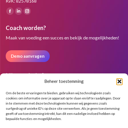
KvK: 82578168
Vind ons op:
Facebook
Linkedin
Instagram
page
page
page
Coach worden?
opens
opens
opens
in
in
in
Maak van voeding een succes en bekijk de mogelijkheden!
new
new
new
window
window
window
Demo aanvragen
Nieuwsbrief
Beheer toestemming
Om de beste ervaringen te bieden, gebruiken wij technologieën zoals
cookies om informatie over je apparaat op te slaan en/of te raadplegen. Door
in te stemmen met deze technologieën kunnen wij gegevens zoals
surfgedrag of unieke ID's op deze site verwerken. Als je geen toestemming
geeft of uw toestemming intrekt, kan dit een nadelige invloed hebben op
bepaalde functies en mogelijkheden.