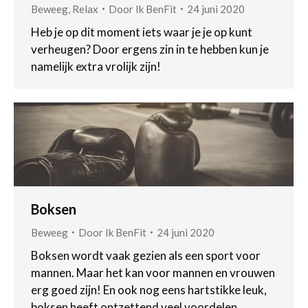
Beweeg
,
Relax
Door
Ik BenFit
24 juni 2020
Heb je op dit moment iets waar je je op kunt
verheugen? Door ergens zin in te hebben kun je
namelijk extra vrolijk zijn!
Boksen
Beweeg
Door
Ik BenFit
24 juni 2020
Boksen wordt vaak gezien als een sport voor
mannen. Maar het kan voor mannen en vrouwen
erg goed zijn! En ook nog eens hartstikke leuk,
boksen heeft ontzettend veel voordelen.