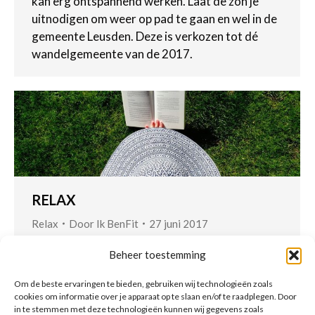
kan erg ontspannend werken. Laat de zon je
uitnodigen om weer op pad te gaan en wel in de
gemeente Leusden. Deze is verkozen tot dé
wandelgemeente van de 2017.
RELAX
Relax
Door
Ik BenFit
27 juni 2017
‘Ik heb geen tijd’ of ‘Ik ben te druk’. Herken jij
Beheer toestemming
deze uitspraken bij jezelf? Dan wordt het tijd om
goed voor jezelf te gaan zorgen. Neem eens 30
Om de beste ervaringen te bieden, gebruiken wij technologieën zoals
cookies om informatie over je apparaat op te slaan en/of te raadplegen. Door
minuten per dag de tijd voor een ontspannende
in te stemmen met deze technologieën kunnen wij gegevens zoals