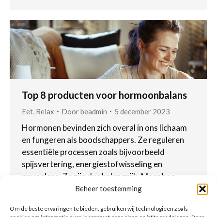
Top 8 producten voor hormoonbalans
Eet
,
Relax
Door
beadmin
5 december 2023
Hormonen bevinden zich overal in ons lichaam
en fungeren als boodschappers. Ze reguleren
essentiële processen zoals bijvoorbeeld
spijsvertering, energiestofwisseling en
gevoelens. Ze zijn dus belangrijk. Maar hoe
houd je ze in balans?
Beheer toestemming
Om de beste ervaringen te bieden, gebruiken wij technologieën zoals