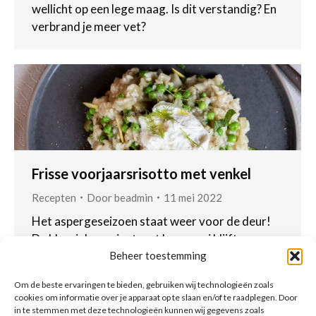
wellicht op een lege maag. Is dit verstandig? En
verbrand je meer vet?
Frisse voorjaarsrisotto met venkel
Recepten
Door
beadmin
11 mei 2022
Het aspergeseizoen staat weer voor de deur!
De klassieke variant met ham en ei blijft voor
Beheer toestemming
velen favoriet maar wat dacht je van deze
combinatie: asperges met vis!
Om de beste ervaringen te bieden, gebruiken wij technologieën zoals
cookies om informatie over je apparaat op te slaan en/of te raadplegen. Door
in te stemmen met deze technologieën kunnen wij gegevens zoals