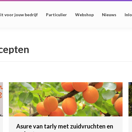
it voor jouw bedrijf
Particulier
Webshop
Nieuws
Inl
cepten
Asure van tarly met zuidvruchten en