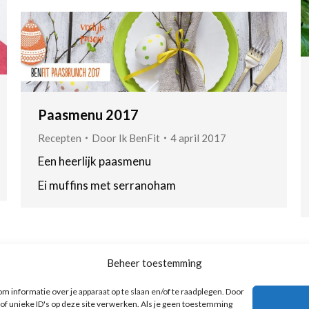
Paasmenu 2017
Recepten
Door
Ik BenFit
4 april 2017
Een heerlijk paasmenu
Ei muffins met serranoham
←
1
…
6
7
8
9
10
→
Beheer toestemming
m informatie over je apparaat op te slaan en/of te raadplegen. Door
f unieke ID's op deze site verwerken. Als je geen toestemming