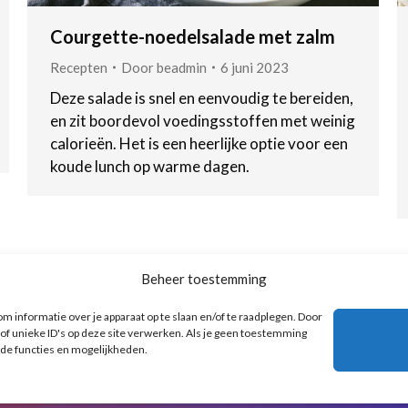
Courgette-noedelsalade met zalm
Recepten
Door
beadmin
6 juni 2023
Deze salade is snel en eenvoudig te bereiden,
en zit boordevol voedingsstoffen met weinig
calorieën. Het is een heerlijke optie voor een
koude lunch op warme dagen.
←
1
2
3
4
5
…
10
→
Beheer toestemming
m informatie over je apparaat op te slaan en/of te raadplegen. Door
f unieke ID's op deze site verwerken. Als je geen toestemming
lde functies en mogelijkheden.
Onze Partners
Algemen