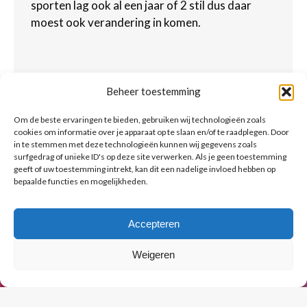
sporten lag ook al een jaar of 2 stil dus daar
moest ook verandering in komen.
Normaal eten en vaak veel meer dan
Beheer toestemming
ik gewend was!
Saskia, deelnemer
Om de beste ervaringen te bieden, gebruiken wij technologieën zoals
cookies om informatie over je apparaat op te slaan en/of te raadplegen. Door
PHC Totaal Vitaal
in te stemmen met deze technologieën kunnen wij gegevens zoals
surfgedrag of unieke ID's op deze site verwerken. Als je geen toestemming
geeft of uw toestemming intrekt, kan dit een nadelige invloed hebben op
bepaalde functies en mogelijkheden.
←
1
2
3
→
Accepteren
Weigeren
© Copyright BenFit |
Site by LL
Copyright menu-NL