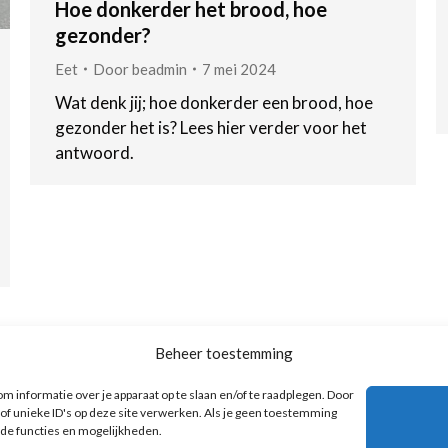
Hoe donkerder het brood, hoe
gezonder?
Eet
Door
beadmin
7 mei 2024
Wat denk jij; hoe donkerder een brood, hoe
gezonder het is? Lees hier verder voor het
antwoord.
←
1
2
3
4
5
…
13
→
Beheer toestemming
m informatie over je apparaat op te slaan en/of te raadplegen. Door
f unieke ID's op deze site verwerken. Als je geen toestemming
lde functies en mogelijkheden.