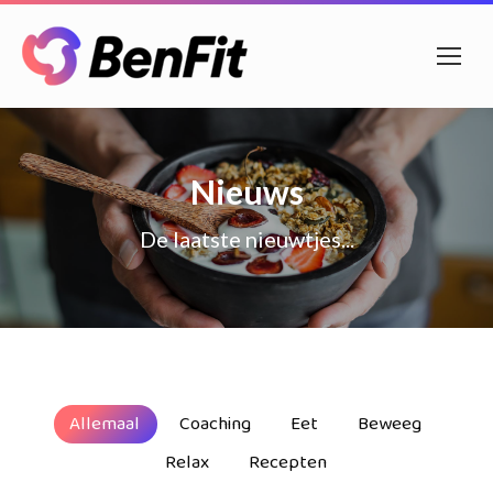
Nieuws
De laatste nieuwtjes...
Allemaal
Coaching
Eet
Beweeg
Relax
Recepten