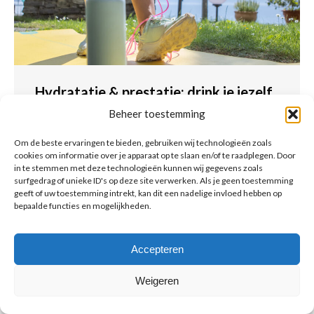
Hydratatie & prestatie: drink je jezelf
fit of moe?
Beheer toestemming
Eet
Om de beste ervaringen te bieden, gebruiken wij technologieën zoals
cookies om informatie over je apparaat op te slaan en/of te raadplegen. Door
Te weinig drinken kan je training ongemerkt
in te stemmen met deze technologieën kunnen wij gegevens zoals
onderuit halen.
surfgedrag of unieke ID's op deze site verwerken. Als je geen toestemming
geeft of uw toestemming intrekt, kan dit een nadelige invloed hebben op
Lees meer
bepaalde functies en mogelijkheden.
Accepteren
Weigeren