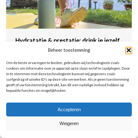
Hydratatie & prestatie: drink je jezelf
fit of moe?
Beheer toestemming
Eet
Om de beste ervaringen te bieden, gebruiken wij technologieën zoals
cookies om informatie over je apparaat op te slaan en/of te raadplegen. Door
Te weinig drinken kan je training ongemerkt
in te stemmen met deze technologieën kunnen wij gegevens zoals
onderuit halen.
surfgedrag of unieke ID's op deze site verwerken. Als je geen toestemming
geeft of uw toestemming intrekt, kan dit een nadelige invloed hebben op
Lees meer
bepaalde functies en mogelijkheden.
Accepteren
Weigeren