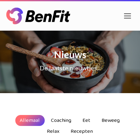
Nieuws
De laatste nieuwtjes...
Allemaal
Coaching
Eet
Beweeg
Relax
Recepten